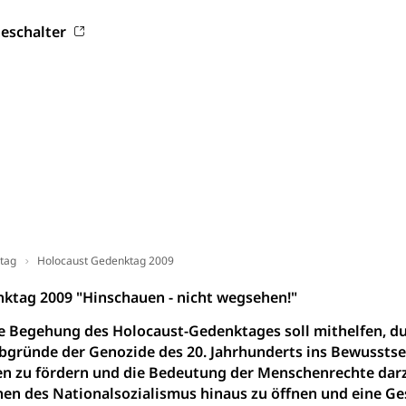
ities
Universität Luzern
Fachstelle Hochschulbildung
eschalter
nderkrippe, Krippe, Kinderhort, Kindertagesstätte, Spielgruppe, Ta
uung
Freiwilliges Kindergarten Jahr
Frühe Sprachförd
rung
Soziales
schutz
te, Produktsicherheit, Preisüberwachung, Preisüberwacher, Konsu
ionale Erschöpfung, internationale Erschöpfung, Preisabsprache, K
tag
Holocaust Gedenktag 2009
kontrolle und Verbraucherschutz
cherung
ktag 2009 "Hinschauen - nicht wegsehen!"
ng, Berufsunfallversicherung, Krankheit, Unfall, Prämienverbillig
e Begehung des Holocaust-Gedenktages soll mithelfen, d
cherung (WAS Luzern)
Prämienverbilligung (WAS Luzern
icherheit
bgründe der Genozide des 20. Jahrhunderts ins Bewusstse
he Krankenversicherung (WAS Luzern)
Kranken- und Unf
 zu fördern und die Bedeutung der Menschenrechte darzus
ttel, Lebensmittelkontrolle, Lebensmittelhygiene, Produktesicherh
hen des Nationalsozialismus hinaus zu öffnen und eine G