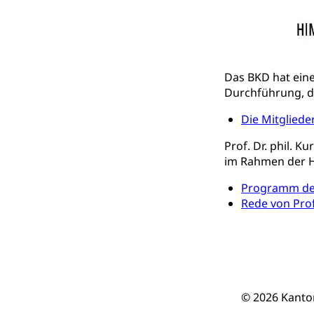
Kulturförder
Mobilität
Das BKD hat ein
Schiene und öf
Durchführung, d
Schienenverkehr,
Die Mitglied
Verkehrsver
Schifffahrt
Prof. Dr. phil. 
Schiffsverkehr, B
im Rahmen der Ho
Programm der
Schifffahrt 
Strasse
Rede von Prof
Autoverkehr, La
Individualverkeh
zentras (Bet
Persönliches
© 2026 Kanto