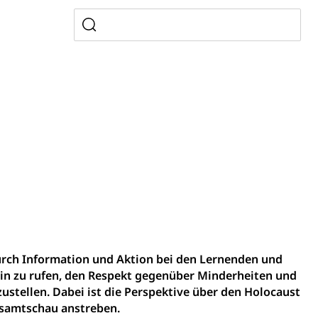
gesmutter, Freiwilliges Kindergarten Jahr
erung
Kindergarten & Basisstufe
mentenorganisation, parallele Einfuhr, regionale
artell, Cassis-deDijon-Prinzip
ung, Krankenkasse
urch Information und Aktion bei den Lernenden und
)
in zu rufen, den Respekt gegenüber Minderheiten und
allversicherung
tellen. Dabei ist die Perspektive über den Holocaust
eit
esamtschau anstreben.