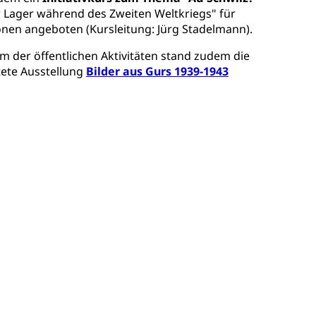
S Luzern)
AHV-Beiträge (WAS Luzern)
 Lager während des Zweiten Weltkriegs" für
nen angeboten (Kursleitung: Jürg Stadelmann).
AHV-Altersrente (WAS Luzern)
Behinderung, Erwerbsunfähigkeit, Behinderte
m der öffentlichen Aktivitäten stand zudem die
tete Ausstellung
Bilder aus Gurs 1939-1943
Denkmalpflege
ulturelles Erbe, Nachwuchsförderung, Vermittlung, Selektive
, Recherche, Bildende Kunst, Angewandte Kunst,
örderfonds, Werkankäufe, Kunstankäufe, Kunst und Bau,