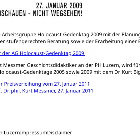
ung und Vermittlung
Angebote für Schulklassen
Zentr
e Arbeitsgruppe Holocaust-Gedenktag 2009 mit der Planung
fentlicher Verkehr
er stufengerechten Beratung sowie der Erarbeitung einer 
 Zugverkehr, Bahnverkehr, Transportmittel, öffentlicher Verkehr
er der AG Holocaust-Gedenktag 2009
bund Luzern VVL
Öffentlicher Verkehr Luzern Mobil
Kurt Messmer, Geschichtsdidaktiker an der PH Luzern, wird f
innenschifffahrt, Seeschifffahrt, Flussschifffahrt
locaust-Gedenktage 2005 sowie 2009 mit dem Dr. Kurt Bigl
 Preisverleihung vom 27. Januar 2011
(Strassenverkehrsamt)
. Dr. phil. Kurt Messmer, 27. Januar 2011
stwagenverkehr, Schwerverkehr, leistungsabhängige Schwerverkehr
r
rieb und Unterhalt LU, OW, NW, ZG)
Strassenverkehrsam
n Luzern
Impressum
Disclaimer