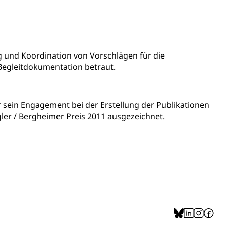
alschweizer Filmförderung
 und Koordination von Vorschlägen für die
Begleitdokumentation betraut.
ür sein Engagement bei der Erstellung der Publikationen
er / Bergheimer Preis 2011 ausgezeichnet.
sabgabe, Langsamverkehr, Transportmittel, Auto, Motorrad,
t
Verkehr und Infrastruktur vif
Kantonsstrassen