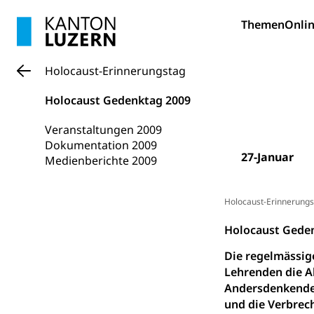
swissunivers
Themen
Onlin
Vorschule
Kindergarten, Ki
Holocaust-Erinnerungstag
Kinderbetre
Holocaust Gedenktag 2009
Frühe Förde
Gesundheit und 
Veranstaltungen 2009
Konsumenten
Dokumentation 2009
27-Januar
Medienberichte 2009
Konsumentenrech
Erschöpfung, nat
Holocaust-Erinnerungs
Lebensmittel
Krankenversi
Holocaust Geden
Unfallversicheru
Die regelmässig
Krankenversi
Lebensmittels
Lehrenden die A
Obligatorisc
Andersdenkenden
sichere Lebensmi
und die Verbrec