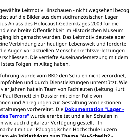
gewählte Leitmotiv Hinschauen - nicht wegsehen! bezog
ion, Tabakprävention, Primärprävention,
chst auf die Bilder aus dem südfranzösischen Lager
 aus Anlass des Holocaust-Gedenktages 2009 für die
nd eine breite Öffentlichkeit im Historischen Museum
ndheitsförderung
Prävention (Polizei)
gänglich gemacht wurden. Das Leitmotiv deutete aber
icherung, Krankenversicherung, Unfallversicherung,
eine Verbindung zur heutigen Lebenswelt und forderte
 die Augen vor aktuellen Menschenrechtsverletzungen
verschliessen. Die vertiefte Auseinandersetzung mit dem
(WAS Luzern)
Existenzsicherung - Sozialhilfe
 stets Folgen im Alltag haben.
sicherung (WAS Luzern)
gigkeit, Suchtkrankheit, Drogenabhängige,
führung wurde vom BKD den Schulen nicht verordnet,
mpfohlen und durch Dienstleistungen unterstützt. Wie
 vier Jahren hat ein Team von Fachleuten (Leitung Kurt
Paul Bernet) ein Dossier mit einer Fülle von
ientendossier
onen und Anregungen zur Gestaltung von Lektionen
staltungen vorbereitet. Die
Dokumentation "Lager -
des Terrors"
wurde erarbeitet und allen Schulen in
 wie auch digital zur Verfügung gestellt . In
Pensionskasse, erste Säule, zweite Säule, dritte Säule,
arbeit mit der Pädagogischen Hochschule Luzern
rung
dem ein
Initiativkurs zum Thema "Au-Schwiiz?
-