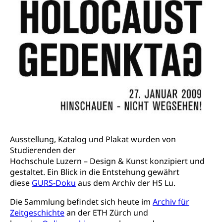
Konkursämter
Volksrechte
Kantonale Steuern
Finanzausgleich, Einkommenssteuer, Kopfsteuer,
Personalsteuer, Haushaltssteuer, Vermögenssteuer,
Verrechnungssteuer, Quellensteuer,
Grundstückgewinnsteuer, Liegenschaftssteuer,
Handänderungssteuer, Grundsteuer, Kirchensteuer,
Gewerbesteuer, Vergnügungssteuer,
Reklameplakatsteuer, Verkehrssteuer,
Erbschaftssteuer, Schenkungssteuer, Gewinn- und
Kapitalsteuer
Steuern (Dienststelle)
Ombudsstellen
Ausstellung, Katalog und Plakat wurden von
Vermittler, Vermittlungsstelle, Schlichtungsstelle,
Vermittlung, Schlichtung, Mediation
Studierenden der
Hochschule Luzern – Design & Kunst konzipiert und
Umgang mit Beschwerden (Volksschulen)
Rassismus
gestaltet. Ein Blick in die Entstehung gewährt
diese
GURS-Doku
aus dem Archiv der HS Lu.
Beschwerde Strassenverkehrsamt
Diskriminierung, Fremdenfeindlichkeit,
Gleichberechtigung
Die Sammlung befindet sich heute im
Archiv für
Beschwerdestelle Spitäler
Zeitgeschichte
an der ETH Zürch und
Anlaufstelle Schutz vor Diskriminierung
Strafregister und Strafverfahren
Schlichtungsstelle SEG