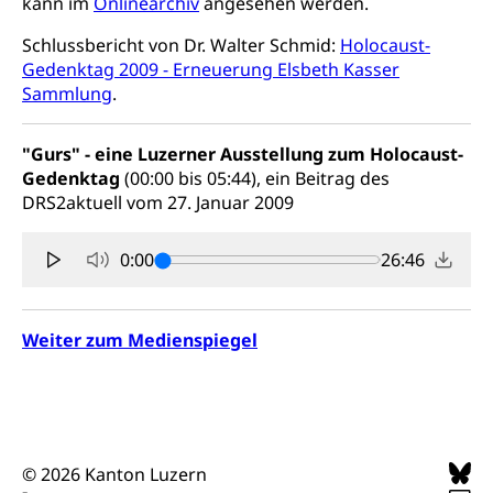
kann im
Onlinearchiv
angesehen werden.
(fabia)
Strafrecht, Strafrechtspflege, Gerichtsverfahren,
Schlussbericht von Dr. Walter Schmid:
Holocaust-
Strafregistereintrag, Strafregisterauszug,
Schutz vor Diskriminierung
Gedenktag 2009 - Erneuerung Elsbeth Kasser
Kriminalität
Sammlung
.
Strafverfahren Staatsanwaltschaft
Vormundschaft
"Gurs" - eine Luzerner Ausstellung zum Holocaust-
Strafregisterauszug bestellen (EJPD)
Vormund, Amtsvormund, Mündel,
Vormundschaftsbehörde, Kindesschutz,
Gedenktag
(00:00 bis 05:44), ein Beitrag des
Jugendschutz
DRS2aktuell vom 27. Januar 2009
Kindes- und Erwachsenenschutz KESB
0:00
26:46
Kindes- und Erwachsenenschutzbehörden im
Umwelt und Bauen
Kanton Luzern
Weiter zum Medienspiegel
Abfall
Abfallentsorgung, Kehrichtabfuhr, Müllabfuhr
Abfall und Entsorgung
Boden, Natur und Landschaft
Gemeindeverbände für Abfallentsorgung
Bodenschutz, Landschaftsschutz, Gewässerschutz,
© 2026 Kanton Luzern
Naturschutz, Umweltschutz