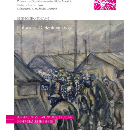
Adoptivkind, Adoptiveltern, Adoptionsvermittlung,
Adoptionsverfahren, elterliche Gewalt, elterliche
Sorge
Adoption
Aufenthaltsbewilligungen
Niederlassungsbewilligung, Aufenthalt,
Niederlassung, Wohnsitz
Amt für Migration
Ausweise und Bescheinigungen
Reisepass, Identitätskarte, Visum, Geburtsurkunde
Jagdausweis, Fischereiausweis
Einbürgerung
Strafregisterauszug bestellen
Nationalität, Staatsangehörigkeit,
Staatsbürgerschaft, Bürgerrecht, Erwerb des
Waffen, Sprengstoffe und Pyrotechnik
Bürgerrechts, Verlust des Bürgerrechts,
Einbürgerungsverfahren
Reisepass, Identitätskarte
Einbürgerungen
Geburt
Strassenverkehrsamt (Führerausweis,
Fahrzeugausweis)
Geburtsurkunde, Geburtsschein, Geburtsanzeige