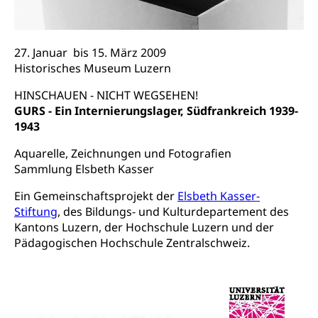
Verkehrsverbund Luzern VVL
Schifffahrt
Öffentlicher Verkehr Luzern Mobil
Schiffsverkehr, Binnenschifffahrt, Seeschifffahrt,
Flussschifffahrt
27. Januar bis 15. März 2009
Historisches Museum Luzern
Schifffahrt (Strassenverkehrsamt)
Strasse
HINSCHAUEN - NICHT WEGSEHEN!
Autoverkehr, Lastwagenverkehr, Schwerverkehr,
GURS - Ein Internierungslager, Südfrankreich 1939-
leistungsabhängige Schwerverkehrsabgabe,
1943
Langsamverkehr, Transportmittel, Auto, Motorrad,
Individualverkehr
Aquarelle, Zeichnungen und Fotografien
Sammlung Elsbeth Kasser
zentras (Betrieb und Unterhalt LU, OW, NW,
ZG)
Ein Gemeinschaftsprojekt der
Elsbeth Kasser-
Persönliches
Stiftung
, des Bildungs- und Kulturdepartement des
Strassenverkehrsamt
Kantons Luzern, der Hochschule Luzern und der
Verkehr und Infrastruktur vif
Zivilstand
Pädagogischen Hochschule Zentralschweiz.
Kantonsstrassen
Geburt, Heirat, Ehe, Partnerschaft, Tod,
Zivilstandsamt, Zivilstandsregiste
Zivilstandswesen
Adoption