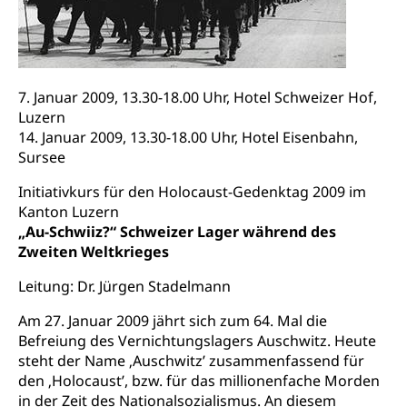
Gesundheitsförderung
Viehzucht
Jugend+Sport
Tierschutz
Todesfall
Freiwilliger Schulsport
Hobbytierhaltung und Bienen
Bestattung, Beerdigung, Testament, Erbrecht,
Erbschaft, Todesschein, Todesanzeige,
Sportförderung
7. Januar 2009, 13.30-18.00 Uhr, Hotel Schweizer Hof,
Veterinärdienst
Zivilstandsamt, Erben, Erbenliste
Luzern
Wildtiere
14. Januar 2009, 13.30-18.00 Uhr, Hotel Eisenbahn,
Ärztliche Todesbescheinigung
Sursee
Halten von Wildtieren
Sicherheit
Initiativkurs für den Holocaust-Gedenktag 2009 im
Haltung Heimtiere
Kanton Luzern
Hunde
„Au-Schwiiz?“ Schweizer Lager während des
Armee
Zweiten Weltkrieges
Militär, Militärdienst, Militärdienstpflicht,
Wehrpflicht, Berufssoldat, Militärdienstverweigerer,
Leitung: Dr. Jürgen Stadelmann
Dienstverweigerer, Militärdienstverweigerung,
Wehrpflichtersatz, Wehrpflichtersatzabgabe
Am 27. Januar 2009 jährt sich zum 64. Mal die
Befreiung des Vernichtungslagers Auschwitz. Heute
Militär
Bevölkerungsschutz
steht der Name ‚Auschwitz’ zusammenfassend für
den ‚Holocaust’, bzw. für das millionenfache Morden
Schweizer Armee
Katastrophenschutz, Katastrophenhilfe, Polizei,
in der Zeit des Nationalsozialismus. An diesem
Feuerwehr, Gesundheitswesen, technische Betriebe,