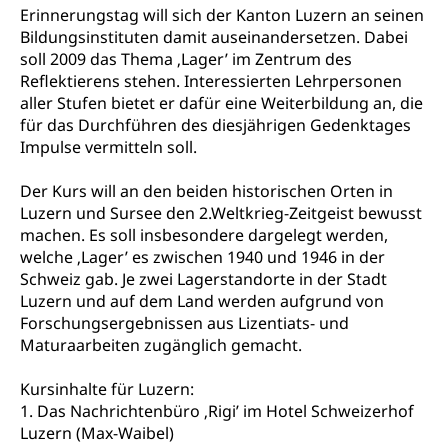
Erwerbsausfallentschädigung (WAS Luzern)
Alarmierung, Sirenentest
Erinnerungstag will sich der Kanton Luzern an seinen
Bildungsinstituten damit auseinandersetzen. Dabei
Kantonaler Führungsstab
Polizei
soll 2009 das Thema ‚Lager’ im Zentrum des
Reflektierens stehen. Interessierten Lehrpersonen
Ordnungskräfte, Sicherheit, öffentliche Ordnung
aller Stufen bietet er dafür eine Weiterbildung an, die
für das Durchführen des diesjährigen Gedenktages
Polizei
Versorgung
Impulse vermitteln soll.
Vorratshaltung, Vorrat
Der Kurs will an den beiden historischen Orten in
Wasserversorgung
Waffen
Luzern und Sursee den 2.Weltkrieg-Zeitgeist bewusst
machen. Es soll insbesondere dargelegt werden,
Waffenerwerbsschein, Waffenschein, Waffenbüro,
welche ‚Lager’ es zwischen 1940 und 1946 in der
Waffentragen, Selbstverteidigung
Schweiz gab. Je zwei Lagerstandorte in der Stadt
Luzern und auf dem Land werden aufgrund von
Waffen, Sprengstoffe und Pyrotechnik
Zivildienst
Forschungsergebnissen aus Lizentiats- und
Militärdienst
Maturaarbeiten zugänglich gemacht.
Bundesamt für Zivildienst ZIVI
Zivilschutz
Kursinhalte für Luzern:
1. Das Nachrichtenbüro ‚Rigi’ im Hotel Schweizerhof
Erwerbsausfallentschädigung (WAS Luzern)
Schutzdienstpflicht, Schutzraum,
Luzern (Max-Waibel)
Schutzraumbaupflicht