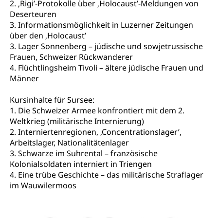
2. ‚Rigi’-Protokolle über ‚Holocaust’-Meldungen von
Deserteuren
Zivilschutz
3. Informationsmöglichkeit in Luzerner Zeitungen
Staat und Recht
über den ‚Holocaust’
3. Lager Sonnenberg – jüdische und sowjetrussische
Frauen, Schweizer Rückwanderer
Gleichstellung von Frau und Mann
4. Flüchtlingsheim Tivoli – ältere jüdische Frauen und
Diskriminierung, Gleichstellungsbüro, Mobbing
Männer
Gleichstellung aller Geschlechter und
Zivilverfahren
Kursinhalte für Sursee:
Lebensformen
1. Die Schweizer Armee konfrontiert mit dem 2.
Zivilrecht, Zivilrechtspflege, Gerichtsverfahren
Weltkrieg (militärische Internierung)
Gleichstellung Menschen mit
2. Interniertenregionen, ‚Concentrationslager’,
Bezirksgerichte: Aufgaben und Verfahren
Behinderungen
Betreibung und Konkurs
Arbeitslager, Nationalitätenlager
Kosten im Zivilprozess
Schlichtungsbehörde Gleichstellung
Bankrott, Schulden, Zahlungsunfähigkeit, Pfändung
3. Schwarze im Suhrental – französische
Kolonialsoldaten interniert in Triengen
Schulden (gruezi.lu.ch)
Demokratie
4. Eine trübe Geschichte – das militärische Straflager
im Wauwilermoos
Betreibungsämter
Regierungsform, Stimm- und Wahlrecht,
Stimmrecht, Abstimmungen, Wahlen, politische
Betreibungsverfahren
Parteien, Grundfreiheiten, Pluralismus