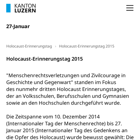
Frühe Sprachförderung
Na
Konsumentenschutz
Kindergarten & Basisstufe
Konsumentenrechte, Produktsicherheit,
27-Januar
Frühe Förderung
Preisüberwachung, Preisüberwacher,
Konsumentenorganisation, parallele Einfuhr,
regionale Erschöpfung, nationale Erschöpfung,
Holocaust-Erinnerungstag
Holocaust-Erinnerungstag 2015
internationale Erschöpfung, Preisabsprache, Kartell,
Cassis-deDijon-Prinzip
Holocaust-Erinnerungstag 2015
Lebensmittelkontrolle und
Krankenversicherung
Verbraucherschutz
"Menschenrechtsverletzungen und Zivilcourage in
Unfallversicherung, Berufsunfallversicherung,
Geschichte und Gegenwart" standen im Fokus
Krankheit, Unfall, Prämienverbilligung,
des nunmehr dritten Holocaust Erinnerungstages,
Krankenkasse
der an Volksschulen, Berufsschulen und Gymnasien
Krankenversicherung (WAS Luzern)
sowie an den Hochschulen durchgeführt wurde.
Lebensmittelsicherheit
Prämienverbilligung (WAS Luzern)
sichere Lebensmittel, Lebensmittelkontrolle,
Die Zeitspanne vom 10. Dezember 2014
Lebensmittelhygiene, Produktesicherheit
(Internationaler Tag der Menschenrechte) bis 27.
Obligatorische Krankenversicherung (WAS
Januar 2015 (Internationaler Tag des Gedenkens an
Luzern)
Trinkwasser
Prävention
die Opfer des Holocaust) wurde bewusst gewählt: Die