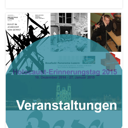
Bücher, Bundesarchiv, Landesbibliothek
Staatsarchiv Luzern
Kulturelle Einrichtungen
Zentral- und Hochschulbibliothek
Museen, Theater, Bibliotheken
Archiv der Denkmalpflege
Dienststelle Kultur
Kulturförderung
Kunst & Kultur (Luzern Tourismus)
Kulturpolitik, Sprachförderung, Denkmalpflege,
kulturelles Angebot, Kulturerbe, kulturelles Erbe,
Nachwuchsförderung, Vermittlung, Selektive
Förderung, Kulturausschreibungen, Kulturpreis,
Werkbeitrag, Produktionsbeitrag, Recherche,
Bildende Kunst, Angewandte Kunst, Theater/Tanz,
Musik, Entwicklung, Programmbeiträge,
Filmförderung, Regionale Förderfonds,
Werkankäufe, Kunstankäufe, Kunst und Bau, Schule
und Kultur, Kulturgesuche, Kulturvermittlung
Kulturförderung und Vermittlung
Angebote für Schulklassen
Mobilität