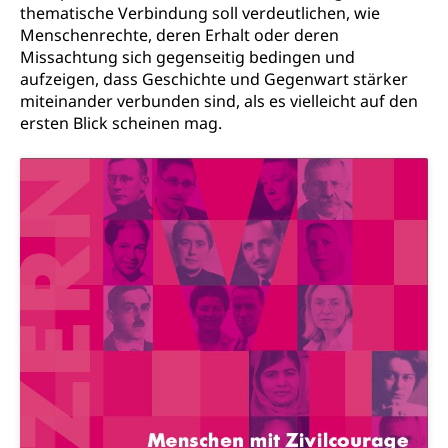
Kranken- und Unfallversicherung
Lebensmittel
Gesundheitsvorsorge, Wellness, Unfallverhütung,
thematische Verbindung soll verdeutlichen, wie
Suchtprävention, Alkoholprävention,
Menschenrechte, deren Erhalt oder deren
Tabakprävention, Primärprävention,
Missachtung sich gegenseitig bedingen und
Sekundärprävention, Tertiärprävention
aufzeigen, dass Geschichte und Gegenwart stärker
miteinander verbunden sind, als es vielleicht auf den
Darmkrebsvorsorge
Soziale Sicherheit
ersten Blick scheinen mag.
Kantonales Tabakpräventionsprogramm
Sozialversicherungen, Sozialpolitik,
Arbeitslosenversicherung,
Gesundheitsförderung
Mutterschaftsversicherung, Krankenversicherung,
Unfallversicherung, Invalidenversicherung,
Prävention (Polizei)
Sozialhilfe
Suchtprävention
Kranken- und Unfallversicherung
Sucht und Drogen
Gesundheitsversorgung
(gruezi.lu.ch)
Drogenabhängigkeit, Drogensucht,
Medikamentenabhängigkeit,
Krankenversicherung (WAS Luzern)
Arzneimittelabhängigkeit, Suchtkrankheit,
Existenzsicherung - Sozialhilfe
Drogenabhängige, Drogensüchtige,
Betäubungsmittel, Suchtmittel, Psychopharmaka
Soziales und Gesellschaft (Dienststelle)
Fachstelle Sucht Region Luzern
Gesundheitsversorgung
Opferhilfe